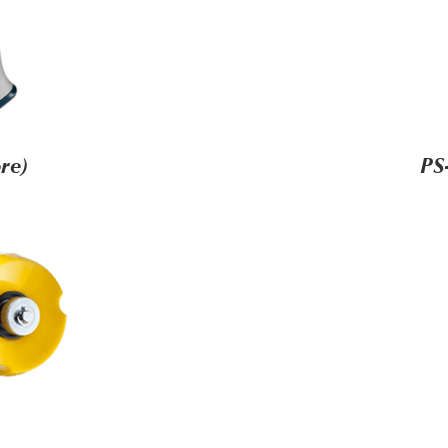
re)
PS