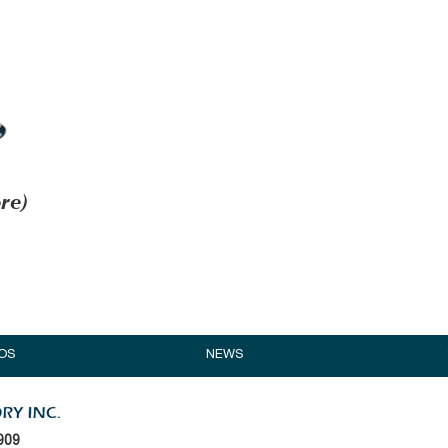
re)
OS
NEWS
909