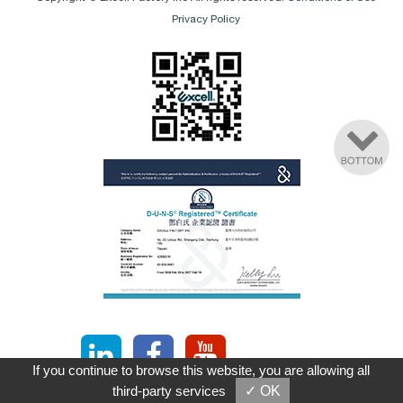
Privacy Policy
If you continue to browse this website, you are allowing all
Followed us on
third-party services
✓ OK